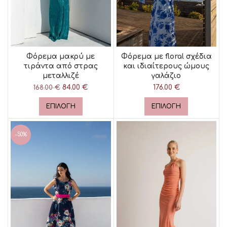
Φόρεμα μακρύ με
Φόρεμα με floral σχέδια
τιράντα από στρας
και ιδιαίτερους ώμους
μεταλλιζέ
γαλάζιο
84.00
Original price
€
Η
176.00
€
168.00
€
was: 168.00 €.
τρέχουσα
τιμή είναι:
ΕΠΙΛΟΓΉ
ΕΠΙΛΟΓΉ
84.00 €.
-50%