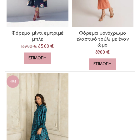
Φόρεμα μίντι εμπριμέ
Φόρεμα μονόχρωμο
μπλε
ελαστικό τούλι με έναν
ώμο
85.00
Original price
€
Η
169.00
€
was: 169.00 €.
τρέχουσα
89.00
€
τιμή είναι:
ΕΠΙΛΟΓΉ
85.00 €.
ΕΠΙΛΟΓΉ
-10%