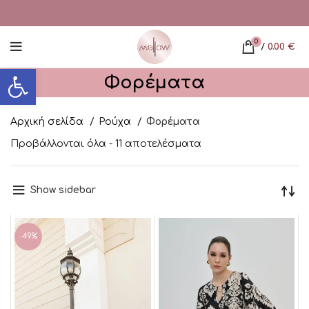
0
/
0.00
€
Ανοίξτε τη γραμμή εργαλείων
Φορέματα
Αρχική σελίδα
Ρούχα
Φορέματα
Προβάλλονται όλα - 11 αποτελέσματα
Show sidebar
-49%