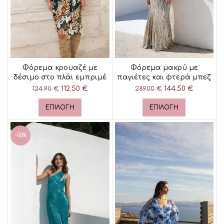
Φόρεμα κρουαζέ με
Φόρεμα μακρύ με
δέσιμο στο πλάι εμπριμέ
παγιέτες και φτερά μπεζ
112.50
Original price
€
Η
144.50
Original price
€
Η
124.90
€
289.00
€
was: 124.90 €.
τρέχουσα
was: 289.00 €.
τρέχου
τιμή είναι:
τιμή είνα
ΕΠΙΛΟΓΉ
ΕΠΙΛΟΓΉ
112.50 €.
144.50 €
-50%