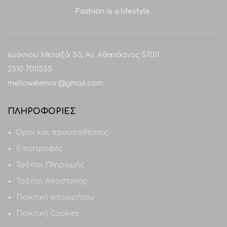
Fashion is a lifestyle.
Ιωάννου Μεταξά 33, Αγ. Αθανάσιος 57011
2310 7011355
mellow.elemar@gmail.com
ΠΛΗΡΟΦΟΡΙΕΣ
Όροι και προϋποθέσεις
Επιστροφές
Τρόποι Πληρωμής
Τρόποι Αποστολής
Πολιτική απορρήτου
Πολιτική Cookies