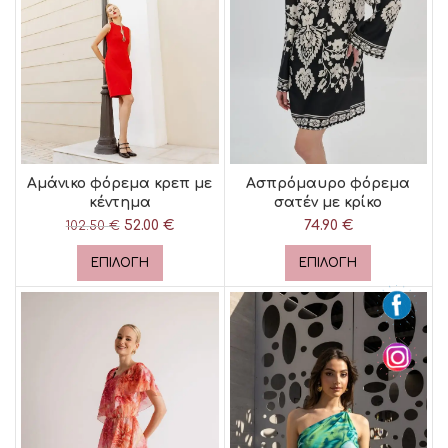
Αμάνικο φόρεμα κρεπ με
Ασπρόμαυρο φόρεμα
κέντημα
σατέν με κρίκο
52.00
Original price
€
Η
74.90
€
102.50
€
was: 102.50 €.
τρέχουσα
τιμή είναι:
ΕΠΙΛΟΓΉ
ΕΠΙΛΟΓΉ
52.00 €.