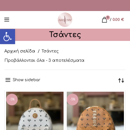
0
/
0.00
€
Ανοίξτε τη γραμμή εργαλείων
Τσάντες
Αρχική σελίδα
Τσάντες
Προβάλλονται όλα - 3 αποτελέσματα
Show sidebar
-5%
-5%