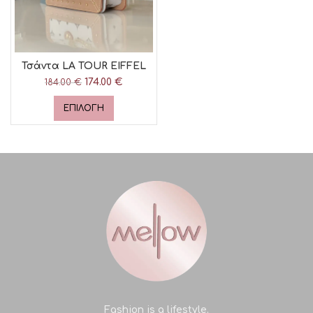
Τσάντα LA TOUR EIFFEL
174.00
Original price
€
Η
184.00
€
was: 184.00 €.
τρέχουσα
τιμή είναι:
ΕΠΙΛΟΓΉ
174.00 €.
Fashion is a lifestyle.